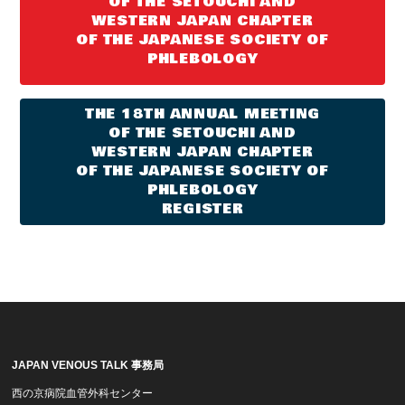
OF THE SETOUCHI AND
OF THE SETOUCHI AND
WESTERN JAPAN CHAPTER
WESTERN JAPAN CHAPTER
2022.09.01
OF THE JAPANESE SOCIETY OF
OF THE JAPANESE SOCIETY OF
KIPSを設立しました
PHLEBOLOGY
PHLEBOLOGY
THE 18TH ANNUAL MEETING
THE 18TH ANNUAL MEETING
OF THE SETOUCHI AND
OF THE SETOUCHI AND
WESTERN JAPAN CHAPTER
WESTERN JAPAN CHAPTER
OF THE JAPANESE SOCIETY OF
OF THE JAPANESE SOCIETY OF
PHLEBOLOGY
PHLEBOLOGY
REGISTER
REGISTER
JAPAN VENOUS TALK 事務局
西の京病院血管外科センター