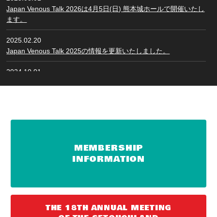
Japan Venous Talk 2026は4月5日(日) 熊本城ホールで開催いたし
ます。
2025.02.20
Japan Venous Talk 2025の情報を更新いたしました。
2024.10.01
第15回関西CVTの会を併催します
2024.08.09
Japan Venous Talk 2025を開催します
2023.08.01
名称をKIPSからJAPAN VENOUS TALKに変更しました
MEMBERSHIP
MEMBERSHIP
INFORMATION
INFORMATION
2022.11.07
KIPS MEETING 2023を開催します
2022.11.07
THE 18TH ANNUAL MEETING
ホームページを開設しました
THE 18TH ANNUAL MEETING