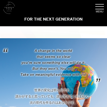
FOR THE NEXT GENERATION
A change in the world
that seems so clear
you’re sure something else will do it.
But they won’t. You will.
Take on meaningful evidence with us!
世界の変化は明らかです。
誰かがすると思っていても、誰も変えてくれません。
次の世代を作るのはあなたです。